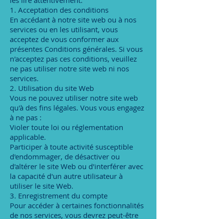
les lire attentivement.
1. Acceptation des conditions
En accédant à notre site web ou à nos
services ou en les utilisant, vous
acceptez de vous conformer aux
présentes Conditions générales. Si vous
n'acceptez pas ces conditions, veuillez
ne pas utiliser notre site web ni nos
services.
2. Utilisation du site Web
Vous ne pouvez utiliser notre site web
qu'à des fins légales. Vous vous engagez
à ne pas :
Violer toute loi ou réglementation
applicable.
Participer à toute activité susceptible
d'endommager, de désactiver ou
d'altérer le site Web ou d'interférer avec
la capacité d'un autre utilisateur à
utiliser le site Web.
3. Enregistrement du compte
Pour accéder à certaines fonctionnalités
de nos services, vous devrez peut-être