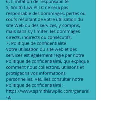
6. Limitation de responsabilité
SJ Smith Law PLLC ne sera pas
responsable des dommages, pertes ou
coûts résultant de votre utilisation du
site Web ou des services, y compris,
mais sans s'y limiter, les dommages
directs, indirects ou consécutifs.
7. Politique de confidentialité
Votre utilisation du site web et des
services est également régie par notre
Politique de confidentialité, qui explique
comment nous collectons, utilisons et
protégeons vos informations
personnelles. Veuillez consulter notre
Politique de confidentialité :
https://www.sjsmithlawpllc.com/general
-8.
8. Résiliation
Nous pouvons suspendre ou résilier
votre accès au site web ou aux services
en cas de violation des présentes
Conditions générales. Vous pouvez
également résilier votre compte en nous