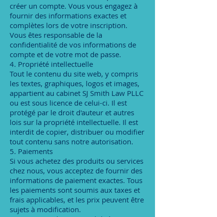
créer un compte. Vous vous engagez à
fournir des informations exactes et
complètes lors de votre inscription.
Vous êtes responsable de la
confidentialité de vos informations de
compte et de votre mot de passe.
4. Propriété intellectuelle
Tout le contenu du site web, y compris
les textes, graphiques, logos et images,
appartient au cabinet SJ Smith Law PLLC
ou est sous licence de celui-ci. Il est
protégé par le droit d'auteur et autres
lois sur la propriété intellectuelle. Il est
interdit de copier, distribuer ou modifier
tout contenu sans notre autorisation.
5. Paiements
Si vous achetez des produits ou services
chez nous, vous acceptez de fournir des
informations de paiement exactes. Tous
les paiements sont soumis aux taxes et
frais applicables, et les prix peuvent être
sujets à modification.