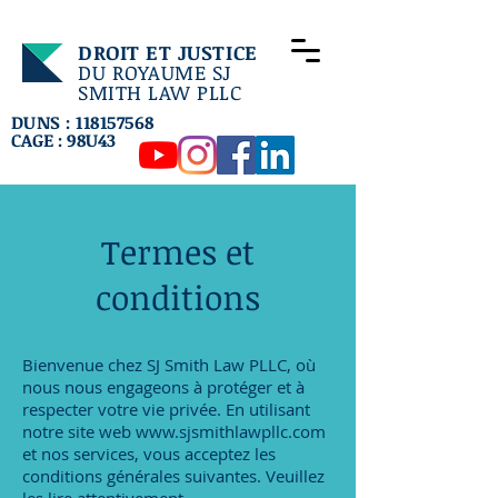
DROIT ET JUSTICE
DU ROYAUME SJ
SMITH LAW PLLC
DUNS : 118157568
CAGE : 98U43
Termes et
conditions
Bienvenue chez SJ Smith Law PLLC, où
nous nous engageons à protéger et à
respecter votre vie privée. En utilisant
notre site web
www.sjsmithlawpllc.com
et nos services, vous acceptez les
conditions générales suivantes. Veuillez